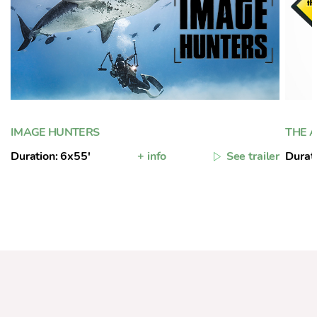
IMAGE HUNTERS
THE A
Duration: 6x55'
+ info
See trailer
Durat