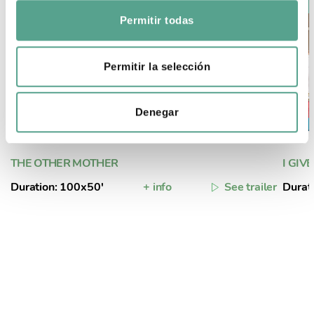
o
Permitir todas
n
s
e
Permitir la selección
n
t
Denegar
i
m
i
THE OTHER MOTHER
I GIV
e
n
Duration: 100x50'
+ info
See trailer
Durat
t
o