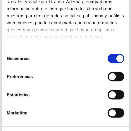
sociales y analizar el tráfico. Además, compartimos
información sobre el uso que haga del sitio web con
HIM: ONE MYSTERY, A THOUSAND CERTAINTIES
UCO: 
nuestros partners de redes sociales, publicidad y análisis
Duration: 1x55'
+ info
See trailer
Durat
web, quienes pueden combinarla con otra información
que les haya proporcionado o que hayan recopilado a
partir del uso que haya hecho de sus servicios.
S
Necesarias
e
l
e
FEATURED CONTENT ON
Preferencias
c
Telenovelas
c
i
Estadística
ó
SEE ALL
n
Marketing
d
e
c