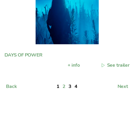
DAYS OF POWER
+ info
See trailer
Back
1
2
3
4
Next