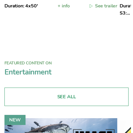
Duration: 4x50'
+ info
See trailer
Durati
S3:...
FEATURED CONTENT ON
Entertainment
SEE ALL