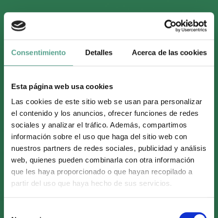
Consentimiento
Detalles
Acerca de las cookies
Esta página web usa cookies
Las cookies de este sitio web se usan para personalizar
el contenido y los anuncios, ofrecer funciones de redes
sociales y analizar el tráfico. Además, compartimos
información sobre el uso que haga del sitio web con
«Forever», nominada a mejor
nuestros partners de redes sociales, publicidad y análisis
web, quienes pueden combinarla con otra información
que les haya proporcionado o que hayan recopilado a
telenovela en los Emmy
partir del uso que haya hecho de sus servicios.
Internacionales
S