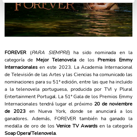
i
e
n
t
o
FOREVER
(
PARA SIEMPRE
) ha sido nominada en la
categoría de
Mejor Telenovela
de los
Premios Emmy
Internacionales
en este 2023. La Academia Internacional
de Televisión de las Artes y las Ciencias ha comunicado las
nominaciones para su 51ª edición, entre las que ha incluido
a la telenovela portuguesa, producida por TVI y Plural
Entertainment Portugal. La 51ª Gala de los Premios Emmy
Internacionales tendrá lugar el próximo
20 de noviembre
de 2023
en Nueva York, donde se anunciará a los
ganadores. Además, FOREVER también ha ganado la
medalla de oro de los
Venice TV Awards
en la categoría
Soap Opera/Telenovela
.