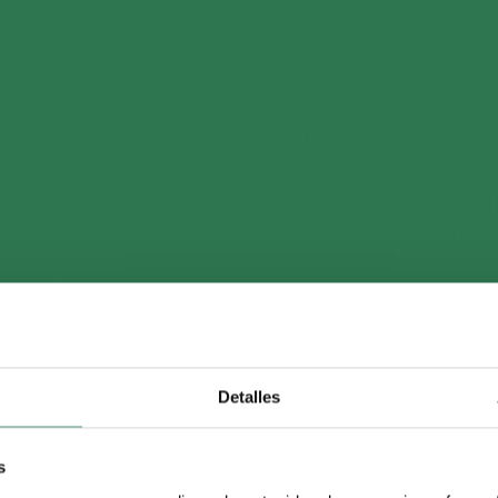
 Nouh, nueva directora d
Detalles
s