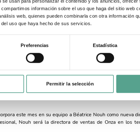
Distribution
b se usan para personalizar el contenido y los anuncios, ofrecer
s, compartimos información sobre el uso que haga del sitio web 
 análisis web, quienes pueden combinarla con otra información q
r del uso que haya hecho de sus servicios.
Preferencias
Estadística
ion, distribuidora de títulos como ‘Parot’, ‘E
pantalla’ u ‘Oro Verde’, incorpora a Béatri
Permitir la selección
uipo de ventas internacionales.
ncorpora este mes en su equipo a Béatrice Nouh como nueva dir
esional, Nouh será la directora de ventas de Onza en los ter