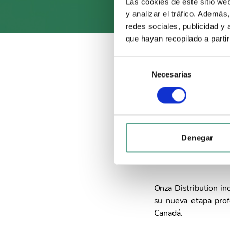
en Onza 
Las cookies de este sitio we
y analizar el tráfico. Ademá
redes sociales, publicidad y
que hayan recopilado a parti
S
12 diciembre, 2022
Necesarias
e
l
e
Onza Distribut
c
c
‘Adictos a la 
i
Denegar
reforzar su eq
ó
n
d
e
Onza Distribution i
c
su nueva etapa prof
o
Canadá.
n