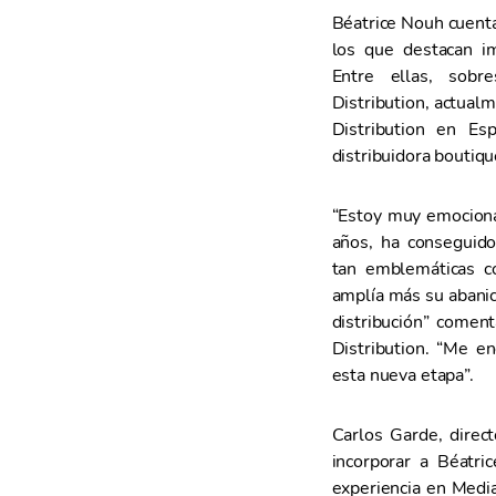
s
Béatrice Nouh cuenta
e
los que destacan im
n
Entre ellas, sobr
t
Distribution, actual
i
Distribution en E
m
distribuidora boutiq
i
e
“Estoy muy emocion
n
años, ha conseguid
t
tan emblemáticas c
o
amplía más su abanic
distribución” comen
Distribution. “Me e
esta nueva etapa”.
Carlos Garde, direc
incorporar a Béatri
experiencia en Media