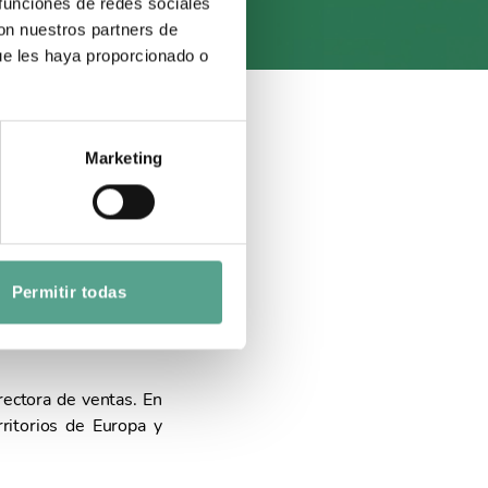
 funciones de redes sociales
con nuestros partners de
ue les haya proporcionado o
Corporativo
Marketing
l Desafío’,
ce Nouh para
Permitir todas
ectora de ventas. En
ritorios de Europa y