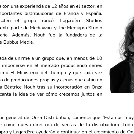
 con una experiencia de 12 años en el sector, en
portantes distribuidoras de Francia y España.
esalen el grupo francés Lagardère Studios
mente parte de Mediawan, y The Mediapro Studio
spaña. Además, Nouh fue la fundadora de la
ue Bubble Media.
ada de unirme a un grupo que, en menos de 10
o imponerse en el mercado produciendo series
omo El Ministerio del Tiempo y que cada vez
o de producciones propias y ajenas que están en
ta Béatrice Nouh tras su incorporación en Onza
ncanta la idea de ver cómo crecemos juntos en
tor general de Onza Distribution, comenta que “Estamos mu
ce como nueva directora de ventas de la distribuidora. Toda
pro y Lagardère ayudarán a continuar en el crecimiento de Onz