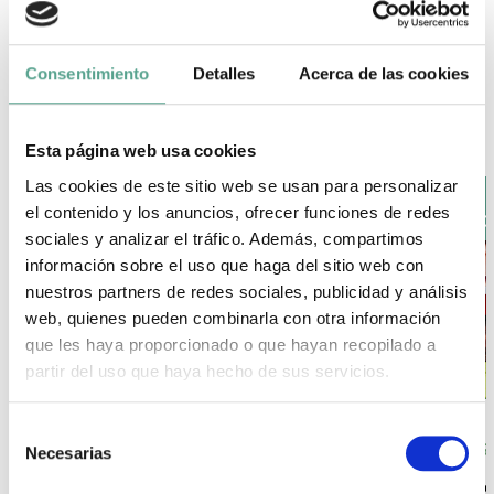
Ficción
Consentimiento
Detalles
Acerca de las cookies
VER TODO
Esta página web usa cookies
Las cookies de este sitio web se usan para personalizar
el contenido y los anuncios, ofrecer funciones de redes
sociales y analizar el tráfico. Además, compartimos
información sobre el uso que haga del sitio web con
nuestros partners de redes sociales, publicidad y análisis
web, quienes pueden combinarla con otra información
que les haya proporcionado o que hayan recopilado a
partir del uso que haya hecho de sus servicios.
S
LISBON NOIR
ATAS
Necesarias
e
l
Duración: 4x50'
+ info
Ver trailer
Duraci