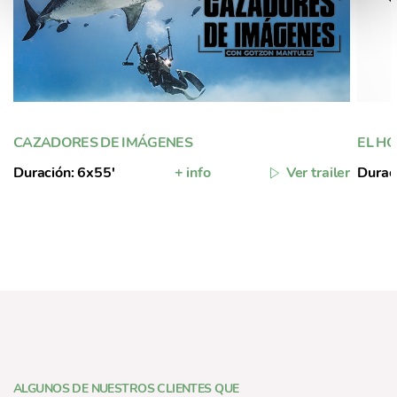
n
t
o
CAZADORES DE IMÁGENES
EL H
Duración: 6x55'
+ info
Ver trailer
Durac
ALGUNOS DE NUESTROS CLIENTES QUE