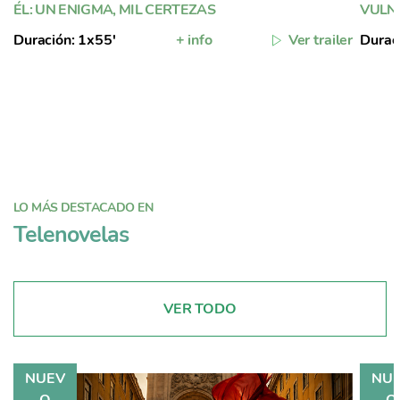
ÉL: UN ENIGMA, MIL CERTEZAS
VULN
Duración: 1x55'
+ info
Ver trailer
Durac
LO MÁS DESTACADO EN
Telenovelas
VER TODO