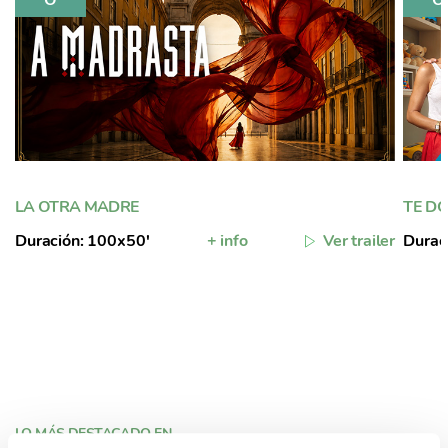
LA OTRA MADRE
TE DO
Duración: 100x50'
+ info
Ver trailer
Durac
LO MÁS DESTACADO EN