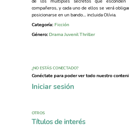
de los múltiples secretos que esconden
n
compañeros, y cada uno de ellos se verá obliga
t
posicionarse en un bando… incluida Olívia.
o
Categoría:
Ficción
Género:
Drama
Juvenil
Thriller
¿NO ESTÁS CONECTADO?
Conéctate para poder ver todo nuestro conten
Iniciar sesión
OTROS
Títulos de interés