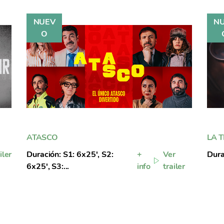
ATASCO
LA 
iler
Duración: S1: 6x25', S2:
+
Ver
Dura
6x25', S3:...
info
trailer