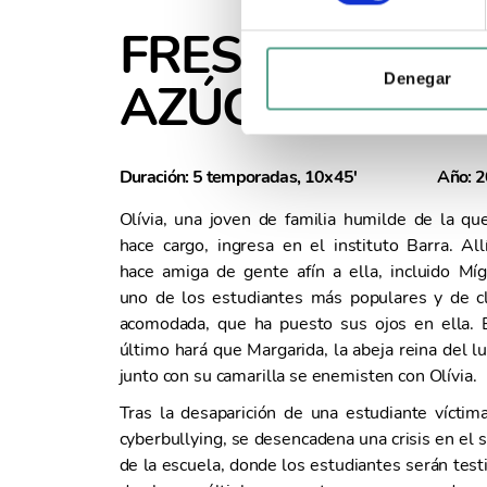
c
FRESAS CON
c
i
Denegar
AZÚCAR
ó
n
d
Duración: 5 temporadas, 10x45'
Año: 
e
c
Olívia, una joven de familia humilde de la qu
o
hace cargo, ingresa en el instituto Barra. All
n
hace amiga de gente afín a ella, incluido Míg
s
uno de los estudiantes más populares y de c
e
acomodada, que ha puesto sus ojos en ella. 
n
último hará que Margarida, la abeja reina del lu
t
junto con su camarilla se enemisten con Olívia.
i
Tras la desaparición de una estudiante víctim
m
cyberbullying, se desencadena una crisis en el 
i
de la escuela, donde los estudiantes serán test
e