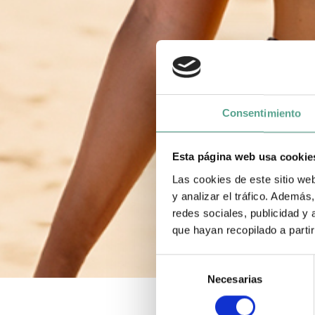
Consentimiento
Esta página web usa cookie
Las cookies de este sitio we
y analizar el tráfico. Ademá
redes sociales, publicidad y
que hayan recopilado a parti
S
Necesarias
e
l
e