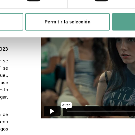
Permitir la selección
2023
e se
í se
uel,
lase
Esto
gar,
a de
seno
igos