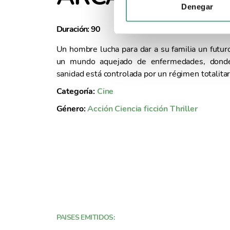
i
Denegar
ó
Duración: 90
Año: 
n
d
Un hombre lucha para dar a su familia un futur
e
un mundo aquejado de enfermedades, dond
c
sanidad está controlada por un régimen totalitar
o
Categoría:
Cine
n
s
Género:
Acción
Ciencia ficción
Thriller
e
n
t
i
m
i
e
n
t
PAISES EMITIDOS:
o