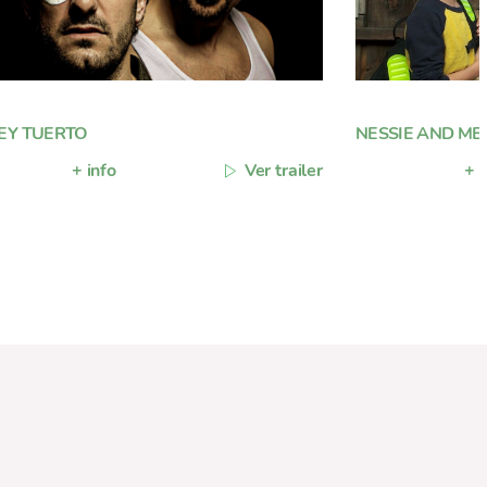
REY TUERTO
NESSIE AND ME
+ info
Ver trailer
+ i