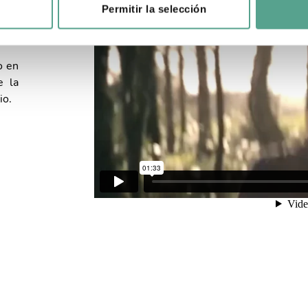
Permitir la selección
2016
o en
e la
io.