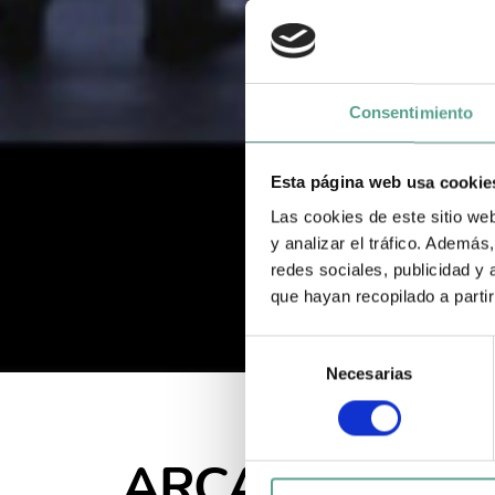
Consentimiento
Esta página web usa cookie
Las cookies de este sitio we
y analizar el tráfico. Ademá
redes sociales, publicidad y
que hayan recopilado a parti
S
Necesarias
e
l
e
c
ARCADIA
c