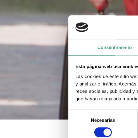
Consentimiento
Esta página web usa cookie
Las cookies de este sitio we
y analizar el tráfico. Ademá
redes sociales, publicidad y
que hayan recopilado a parti
S
Necesarias
e
l
e