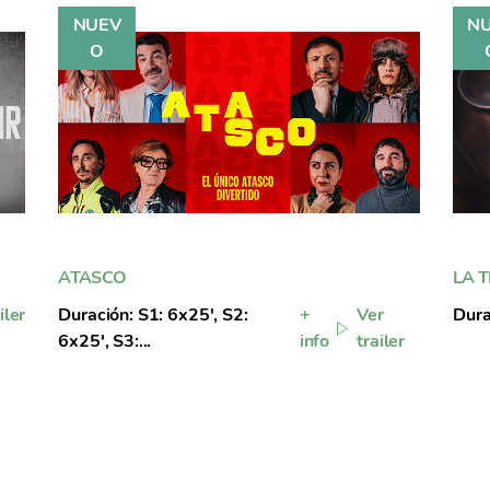
ATASCO
LA 
iler
Duración: S1: 6x25', S2:
+
Ver
Dura
6x25', S3:...
info
trailer