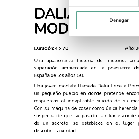
c
DALIA, LA
c
i
Denegar
MODISTA
ó
n
d
Duración: 4 x 70'
Año: 
e
c
Una apasionante historia de misterio, am
o
superación ambientada en la posguerra d
n
España de los años 50.
s
Una joven modista llamada Dalia llega a Prec
e
un pequeño pueblo en donde pretende encon
n
respuestas al inexplicable suicido de su ma
t
Con su máquina de coser como única herencia 
i
sospecha de que su pasado familiar esconde
m
de un secreto, se establece en el lugar 
i
descubrir la verdad.
e
n