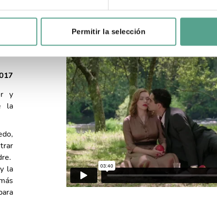
Permitir la selección
2017
or y
e la
edo,
trar
dre.
y la
 más
para