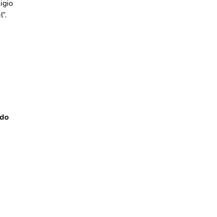
igio
”.
ido