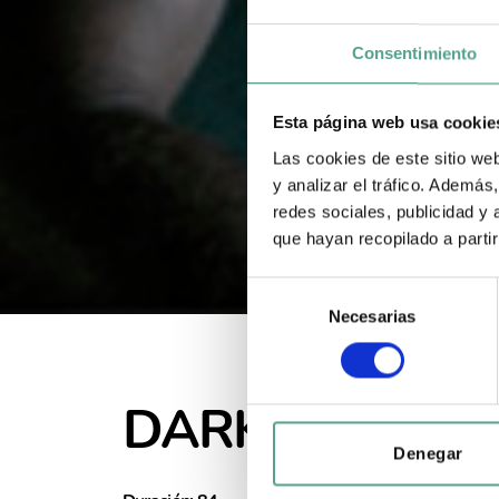
Consentimiento
Esta página web usa cookie
Las cookies de este sitio we
y analizar el tráfico. Ademá
redes sociales, publicidad y
que hayan recopilado a parti
S
Necesarias
e
l
e
c
DARK TOURIST
c
i
Denegar
ó