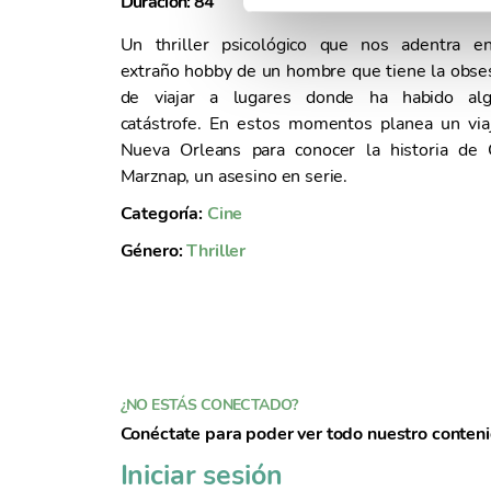
Duración: 84
Año: 
n
d
Un thriller psicológico que nos adentra e
e
extraño hobby de un hombre que tiene la obse
c
de viajar a lugares donde ha habido al
o
catástrofe. En estos momentos planea un via
n
Nueva Orleans para conocer la historia de 
s
Marznap, un asesino en serie.
e
Categoría:
Cine
n
t
Género:
Thriller
i
m
i
e
n
t
¿NO ESTÁS CONECTADO?
o
Conéctate para poder ver todo nuestro conten
Iniciar sesión