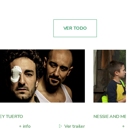
VER TODO
REY TUERTO
NESSIE AND ME
+ info
Ver trailer
+ i