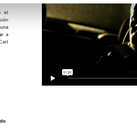
2012
n el
sión
guna
je a
Carl
ido