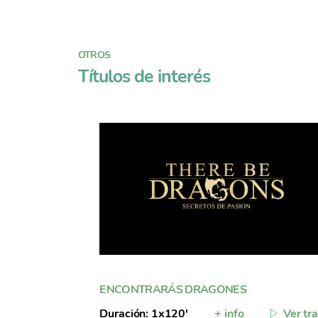
OTROS
Títulos de interés
ENCONTRARÁS DRAGONES
Duración: 1x120'
+ info
Ver tra