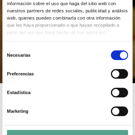
información sobre el uso que haga del sitio web con
nuestros partners de redes sociales, publicidad y análisis
web, quienes pueden combinarla con otra información
que les haya proporcionado o que hayan recopilado a
partir del uso que haya hecho de sus servicios.
S
Necesarias
e
l
e
Preferencias
c
c
i
Estadística
ó
n
DECOMMISSIONED
Marketing
d
e
Duración: 80
Año: 2016
c