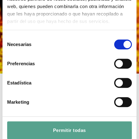
web, quienes pueden combinarla con otra información
que les haya proporcionado o que hayan recopilado a
partir del uso que haya hecho de sus servicios.
S
Necesarias
e
l
e
Preferencias
c
c
i
Estadística
ó
n
EL CÓDIGO DEL
Marketing
d
ASESINO
e
c
o
Duración: 95
Año: 2018
Permitir todas
n