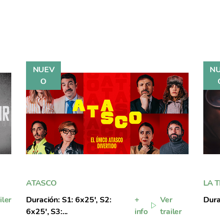
ATASCO
LA 
iler
Duración: S1: 6x25', S2:
+
Ver
Dura
6x25', S3:...
info
trailer