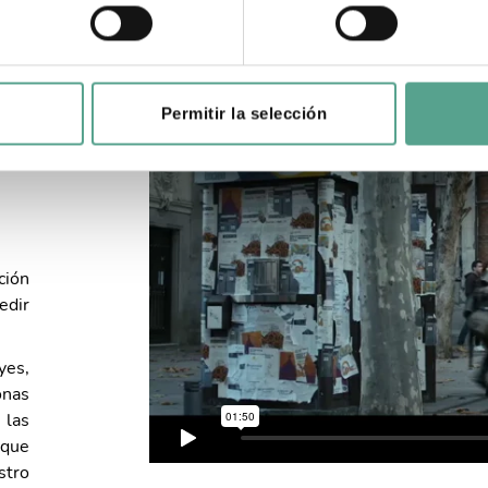
Permitir la selección
ción
edir
es,
onas
 las
 que
stro