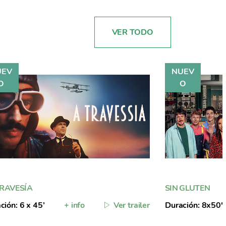
VER TODO
TRAVESÍA
SIN GLUTEN
ción: 6 x 45’
+ info
Ver trailer
Duración: 8x50'