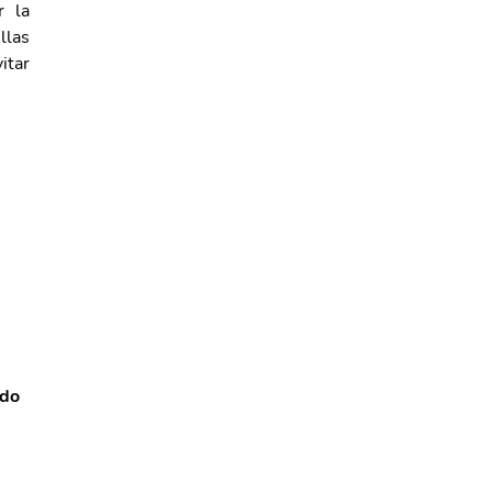
r la
llas
itar
ido