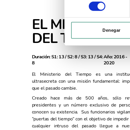
l
e
c
EL MINISTERIO
c
i
Denegar
DEL TIEMPO
ó
n
d
Duración: S1: 13 / S2: 8 / S3: 13 / S4:
Año: 2016 -
e
8
2020
c
o
El Ministerio del Tiempo es una institu
n
ultrasecreta con una misión fundamental: imp
s
que el pasado cambie.
e
Creado hace más de 500 años, sólo rey
n
presidentes y un número exclusivo de pers
t
conocen su existencia. Sus funcionarios vigilan
i
“puertas del tiempo” con el objetivo de impedir
m
cualquier intruso del pasado llegue a nue
i