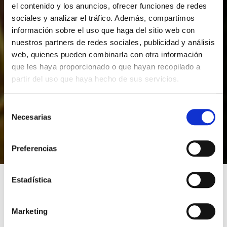
el contenido y los anuncios, ofrecer funciones de redes
sociales y analizar el tráfico. Además, compartimos
información sobre el uso que haga del sitio web con
nuestros partners de redes sociales, publicidad y análisis
web, quienes pueden combinarla con otra información
que les haya proporcionado o que hayan recopilado a
partir del uso que haya hecho de sus servicios.
S
Necesarias
e
l
e
Preferencias
c
c
i
Estadística
ó
n
EL PIRATA
Marketing
d