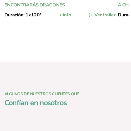
ENCONTRARÁS DRAGONES
A CH
Duración: 1x120'
+ info
Ver trailer
Durac
ALGUNOS DE NUESTROS CLIENTES QUE
Confían en nosotros