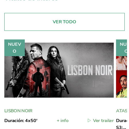
VER TODO
LISBON NOIR
ATAS
Duración: 4x50'
+ info
Ver trailer
Duraci
S3:...