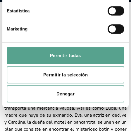
c
i
Estadística
ó
n
MOTEL VALKIRIAS
Marketing
d
e
Duración: 8 x 50'
Año: 2022
c
o
Permitir todas
Un lugar
n
72 horas
s
e
Permitir la selección
1 millón de euros en las manos equivocadas
n
En un motel transfronterizo, la vida de tres mujeres, con
t
grandes problemas económicos y personales, se cruza por
Denegar
i
casualidad cuando conocen a un cliente del motel que
m
transporta una mercancía valiosa. Así es cómo Lucía, una
i
madre que huye de su exmarido, Eva, una actriz en declive
e
y Carolina, la dueña del motel en bancarrota, se unen en un
n
plan que consiste en encontrar el misterioso botín y poner
t