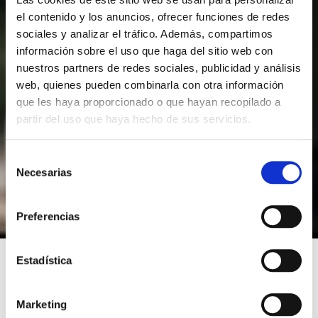
el contenido y los anuncios, ofrecer funciones de redes
sociales y analizar el tráfico. Además, compartimos
información sobre el uso que haga del sitio web con
nuestros partners de redes sociales, publicidad y análisis
web, quienes pueden combinarla con otra información
que les haya proporcionado o que hayan recopilado a
partir del uso que haya hecho de sus servicios.
S
Necesarias
e
l
e
Preferencias
c
c
i
Estadística
ó
n
THE CODE OF CAIN
Marketing
d