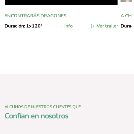
ENCONTRARÁS DRAGONES
A CH
Duración: 1x120'
+ info
Ver trailer
Durac
ALGUNOS DE NUESTROS CLIENTES QUE
Confían en nosotros