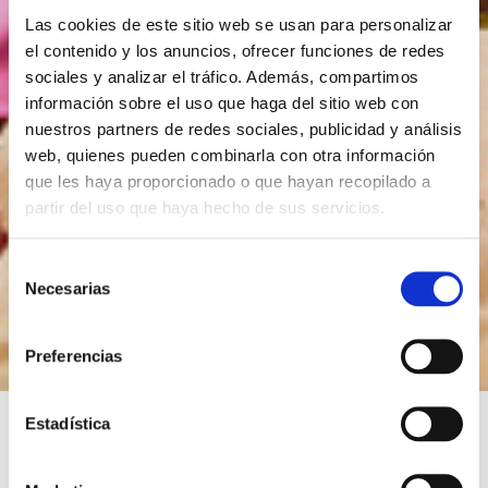
Las cookies de este sitio web se usan para personalizar
el contenido y los anuncios, ofrecer funciones de redes
sociales y analizar el tráfico. Además, compartimos
información sobre el uso que haga del sitio web con
nuestros partners de redes sociales, publicidad y análisis
web, quienes pueden combinarla con otra información
que les haya proporcionado o que hayan recopilado a
partir del uso que haya hecho de sus servicios.
S
Necesarias
e
l
e
Preferencias
c
c
i
Estadística
ó
n