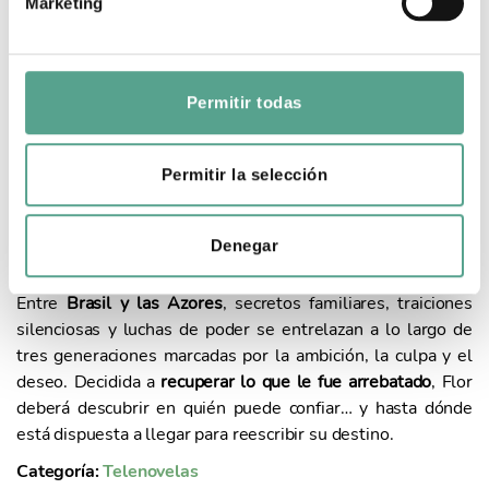
TIERRA DE AMBICIÓN
Marketing
d
e
Duración: 120x50'
Año: 2025
c
o
Permitir todas
Dada por muerta durante casi veinte años
, Flor reaparece
n
en las Azores con una revelación capaz de sacudir el
s
pasado y reconfigurar el presente:
su desaparición no fue
e
Permitir la selección
un accidente
, como todos creían. El reencuentro con
n
quienes pensaban que la habían perdido para siempre,
t
incluido un antiguo amor, reabre heridas profundas y pone
Denegar
i
en marcha una peligrosa búsqueda de justicia.
m
Entre
Brasil y las Azores
, secretos familiares, traiciones
i
silenciosas y luchas de poder se entrelazan a lo largo de
e
tres generaciones marcadas por la ambición, la culpa y el
n
deseo. Decidida a
recuperar lo que le fue arrebatado
, Flor
t
deberá descubrir en quién puede confiar… y hasta dónde
o
está dispuesta a llegar para reescribir su destino.
Categoría:
Telenovelas