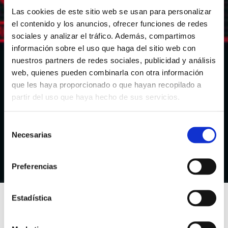
Las cookies de este sitio web se usan para personalizar
el contenido y los anuncios, ofrecer funciones de redes
sociales y analizar el tráfico. Además, compartimos
información sobre el uso que haga del sitio web con
nuestros partners de redes sociales, publicidad y análisis
web, quienes pueden combinarla con otra información
que les haya proporcionado o que hayan recopilado a
partir del uso que haya hecho de sus servicios.
S
Necesarias
e
l
e
Preferencias
c
c
i
Estadística
ó
n