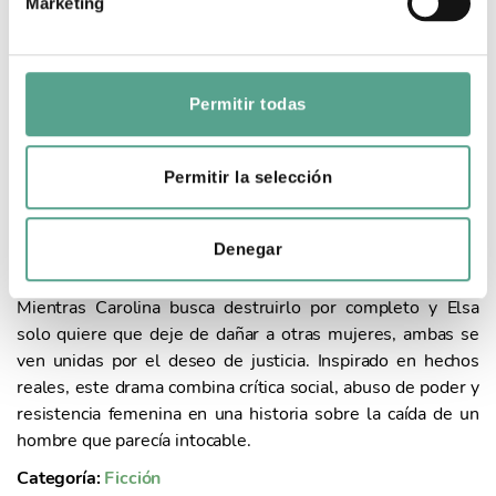
EL ARQUITECTO
Marketing
d
e
Duración: 6x50'
Año: 2025
c
o
Permitir todas
En la Portugal de los años noventa, Tomé Serpa, un
n
prestigioso y ambicioso arquitecto, oculta tras su imagen
s
pública una vida secreta de abusos y encuentros sexuales
e
Permitir la selección
grabados sin consentimiento. Cuando Carolina, su amante,
n
descubre la verdad, se une a Elsa, la secretaria de Tomé,
t
para desenmascararlo antes de la inauguración de su gran
Denegar
i
proyecto: un moderno centro comercial.
m
Mientras Carolina busca destruirlo por completo y Elsa
i
solo quiere que deje de dañar a otras mujeres, ambas se
e
ven unidas por el deseo de justicia. Inspirado en hechos
n
reales, este drama combina crítica social, abuso de poder y
t
resistencia femenina en una historia sobre la caída de un
o
hombre que parecía intocable.
Categoría:
Ficción