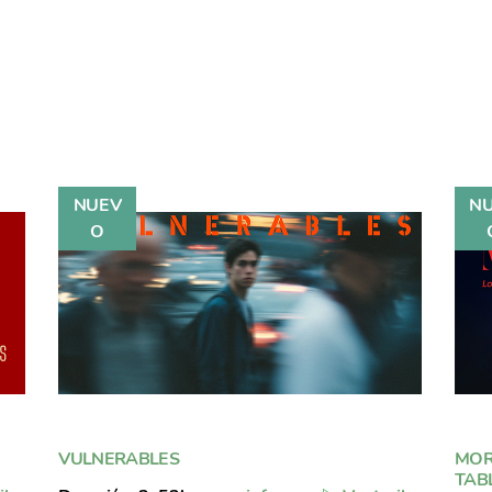
VULNERABLES
MOR
TAB