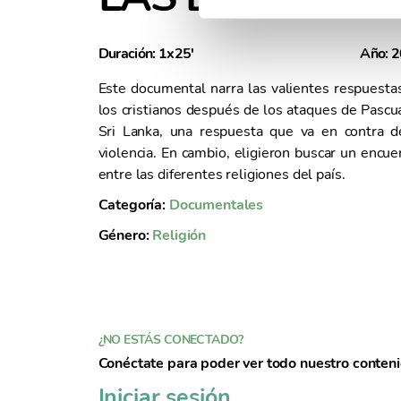
n
d
Duración: 1x25'
Año: 
e
c
Este documental narra las valientes respuesta
o
los cristianos después de los ataques de Pascu
n
Sri Lanka, una respuesta que va en contra d
s
violencia. En cambio, eligieron buscar un encue
e
entre las diferentes religiones del país.
n
Categoría:
Documentales
t
i
Género:
Religión
m
i
e
n
t
¿NO ESTÁS CONECTADO?
o
Conéctate para poder ver todo nuestro conten
Iniciar sesión