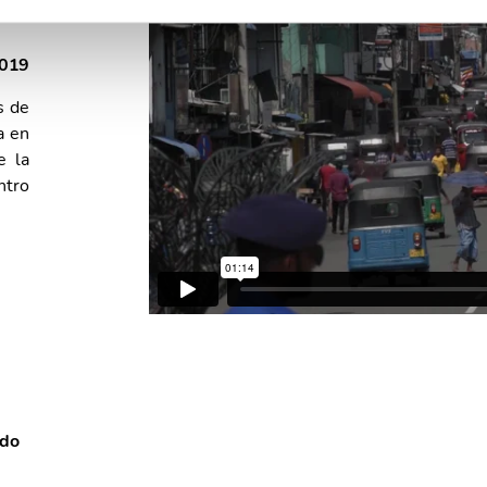
2019
s de
a en
e la
ntro
ido