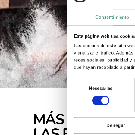
Consentimiento
Esta página web usa cookie
Las cookies de este sitio we
y analizar el tráfico. Ademá
redes sociales, publicidad y
que hayan recopilado a parti
S
Necesarias
e
l
e
c
MÁS FUERTE Q
c
i
Denegar
LAS BOMBAS
ó