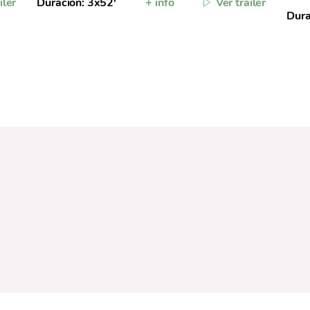
iler
Duración: 3x52'
+ info
Ver trailer
Dura