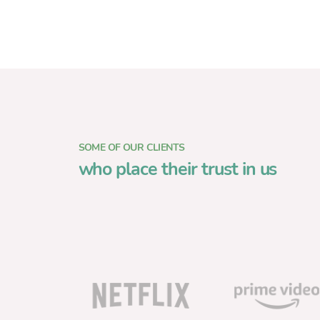
n
t
i
m
i
e
n
t
o
SOME OF OUR CLIENTS
who place their trust in us