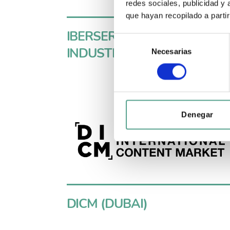
redes sociales, publicidad y
que hayan recopilado a parti
IBERSERIES PLATINO
S
INDUSTRIA
Necesarias
e
l
e
c
c
i
Denegar
ó
n
d
e
c
o
n
DICM (DUBAI)
s
e