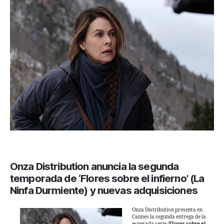
entrada
entrada
Onza Distribution anuncia la segunda
temporada de ‘Flores sobre el infierno’ (La
Ninfa Durmiente) y nuevas adquisiciones
Onza Distribution presenta en
Cannes la segunda entrega de la
esperada serie
‘Flores sobre el