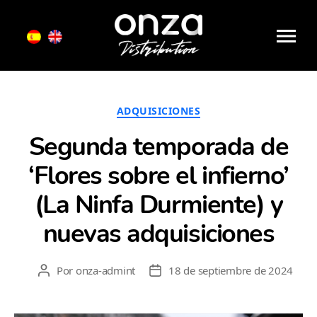
Mes:
septiembre 2024
Onza
Distribution
Categorías
ADQUISICIONES
Segunda temporada de
‘Flores sobre el infierno’
(La Ninfa Durmiente) y
nuevas adquisiciones
Por
onza-admint
18 de septiembre de 2024
Autor
Fecha
de
de
la
la