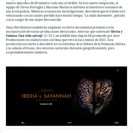
nuevos episodios de 60 minutos cada uno al thriller. En esta nueva temporada, el
equipo de Teresa Battaglia y Massimo Marini se enfrenta al misterioso asesinato de
una joven policía. Mientras avanzan las investigaciones, descubren que el crimen está
relacionado con un cuadro perdido hace mucho tiempo, ‘La ninfa durmiente’, pintado
con la sangre de una mujer desconocida.
Onza Distribution también ha ampliado su oferta documental premium con la
incorporación de varias producciones destacadas, entre las que sobresale
‘Iberia y
Sabana: Una vida salvaje’
(1×52’), un wildlife blue chip en 4K producido por Azor
Producciones en colaboración con Onza que verá la luz a inicios de 2025. Esta
producción nos invita a descubrir los ecosistemas de la Dehesa de la Península Ibérica
y la sabana africana, dos entornos naturales distantes geográficamente, pero
sorprendentemente similares.