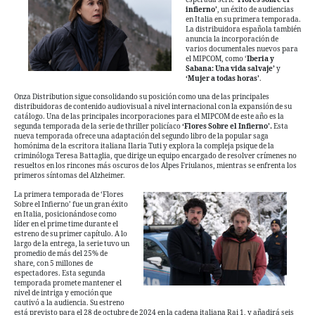
infierno’
, un éxito de audiencias
en Italia en su primera temporada.
La distribuidora española también
anuncia la incorporación de
varios documentales nuevos para
el MIPCOM, como ‘
Iberia y
Sabana: Una vida salvaje’
y
‘Mujer a todas horas’
.
Onza Distribution sigue consolidando su posición como una de las principales
distribuidoras de contenido audiovisual a nivel internacional con la expansión de su
catálogo. Una de las principales incorporaciones para el MIPCOM de este año es la
segunda temporada de la serie de thriller policíaco
‘Flores Sobre el Infierno’.
Esta
nueva temporada ofrece una adaptación del segundo libro de la popular saga
homónima de la escritora italiana Ilaria Tuti y explora la compleja psique de la
criminóloga Teresa Battaglia, que dirige un equipo encargado de resolver crímenes no
resueltos en los rincones más oscuros de los Alpes Friulanos, mientras se enfrenta los
primeros síntomas del Alzheimer.
La primera temporada de ‘Flores
Sobre el Infierno’ fue un gran éxito
en Italia, posicionándose como
líder en el prime time durante el
estreno de su primer capítulo. A lo
largo de la entrega, la serie tuvo un
promedio de más del 25% de
share, con 5 millones de
espectadores. Esta segunda
temporada promete mantener el
nivel de intriga y emoción que
cautivó a la audiencia. Su estreno
está previsto para el 28 de octubre de 2024 en la cadena italiana Rai 1, y añadirá seis