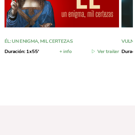
ÉL: UN ENIGMA, MIL CERTEZAS
VULN
Duración: 1x55'
+ info
Ver trailer
Durac