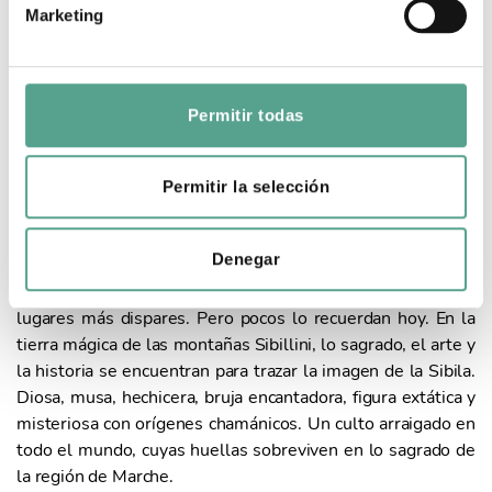
LA SIBILA ENTRE LA
Marketing
d
REALIDAD Y LA
e
LEYENDA
c
o
Permitir todas
n
Duración: 1 x 52'
Año: 2019
s
e
Un mito que se ha extendido por siglos. Una historia que
Permitir la selección
n
ha superado los límites del tiempo sin perder su encanto.
t
Un misterio que se desarrolla a lo largo de los caminos de
Denegar
i
la historia. Reyes y emperadores lo buscaron. Los poetas
m
antiguos hablaron de ello. Sus profecías resonaron en los
i
lugares más dispares. Pero pocos lo recuerdan hoy. En la
e
tierra mágica de las montañas Sibillini, lo sagrado, el arte y
n
la historia se encuentran para trazar la imagen de la Sibila.
t
Diosa, musa, hechicera, bruja encantadora, figura extática y
o
misteriosa con orígenes chamánicos. Un culto arraigado en
todo el mundo, cuyas huellas sobreviven en lo sagrado de
la región de Marche.