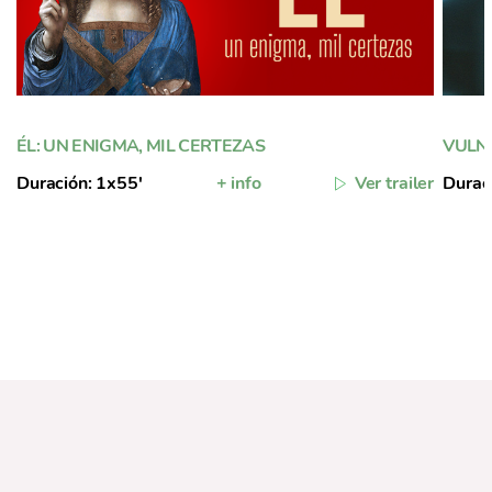
ÉL: UN ENIGMA, MIL CERTEZAS
VULN
Duración: 1x55'
+ info
Ver trailer
Durac