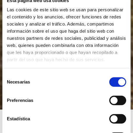
Esta página web usa cookies
Las cookies de este sitio web se usan para personalizar
el contenido y los anuncios, ofrecer funciones de redes
sociales y analizar el tráfico. Además, compartimos
información sobre el uso que haga del sitio web con
nuestros partners de redes sociales, publicidad y análisis
web, quienes pueden combinarla con otra información
que les haya proporcionado o que hayan recopilado a
partir del uso que haya hecho de sus servicios.
S
Necesarias
e
l
e
Preferencias
c
c
i
Estadística
ó
n