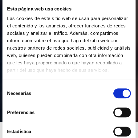
Esta página web usa cookies
Las cookies de este sitio web se usan para personalizar
el contenido y los anuncios, ofrecer funciones de redes
sociales y analizar el tráfico. Además, compartimos
información sobre el uso que haga del sitio web con
nuestros partners de redes sociales, publicidad y análisis
web, quienes pueden combinarla con otra información
que les haya proporcionado o que hayan recopilado a
partir del uso que haya hecho de sus servicios.
S
Necesarias
e
l
e
Preferencias
c
c
i
Estadística