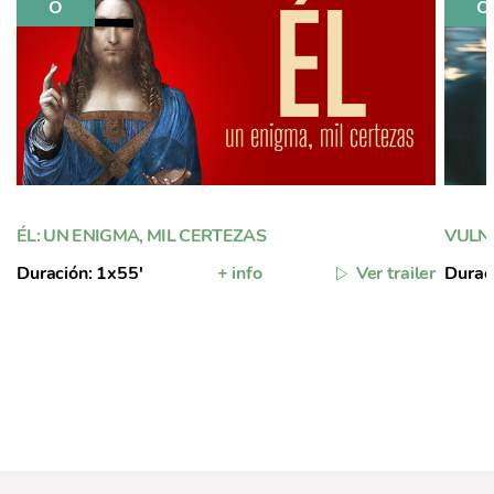
ÉL: UN ENIGMA, MIL CERTEZAS
VULN
Duración: 1x55'
+ info
Ver trailer
Durac