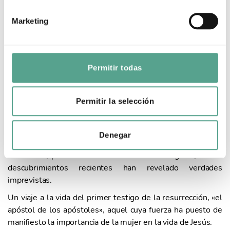
ó
n
MARÍA MAGDALENA: LA
Marketing
d
REVELACIÓN DE LOS
e
SECRETOS
c
o
Permitir todas
n
Duración: 1 x 45'
Año: 2018
s
e
María Magdalena, la fiel discípula de Jesús.
Permitir la selección
n
Ella es una de las figuras femeninas más importantes de la
t
Biblia que renunció durante siglos al papel de una
Denegar
i
prostituta arrepentida. Según una antigua tradición, murió
m
en Francia, pero su historia comenzó en Magdala, donde
i
descubrimientos recientes han revelado verdades
e
imprevistas.
n
Un viaje a la vida del primer testigo de la resurrección, «el
t
apóstol de los apóstoles», aquel cuya fuerza ha puesto de
o
manifiesto la importancia de la mujer en la vida de Jesús.