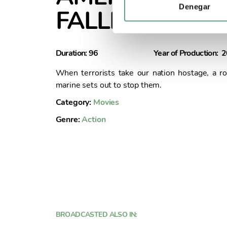
i
Denegar
FALLEN
ó
n
d
Duration: 96
Year of Production: 
e
c
When terrorists take our nation hostage, a r
o
marine sets out to stop them.
n
Category:
Movies
s
e
Genre:
Action
n
t
i
m
i
e
n
t
BROADCASTED ALSO IN:
o