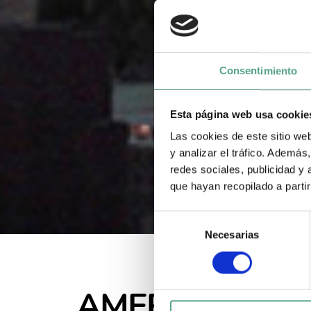
Consentimiento
Esta página web usa cookie
Las cookies de este sitio we
y analizar el tráfico. Ademá
redes sociales, publicidad y
que hayan recopilado a parti
S
Necesarias
e
l
e
c
AMERICA HAS
c