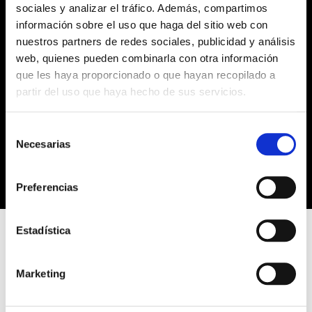
sociales y analizar el tráfico. Además, compartimos
información sobre el uso que haga del sitio web con
nuestros partners de redes sociales, publicidad y análisis
web, quienes pueden combinarla con otra información
que les haya proporcionado o que hayan recopilado a
partir del uso que haya hecho de sus servicios.
S
Necesarias
e
l
e
Preferencias
c
c
i
Estadística
ó
n
AMERICAN JUSTICE
Marketing
d
e