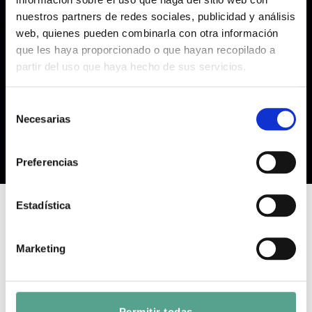
nuestros partners de redes sociales, publicidad y análisis
web, quienes pueden combinarla con otra información
que les haya proporcionado o que hayan recopilado a
partir del uso que haya hecho de sus servicios.
S
Necesarias
e
l
e
Preferencias
c
c
i
Estadística
ó
n
AVENGE THE CROWS
Marketing
d
e
Duration: 96
Year of Production: 2017
c
o
Permitir todas