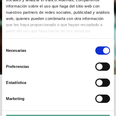
información sobre el uso que haga del sitio web con
nuestros partners de redes sociales, publicidad y análisis
web, quienes pueden combinarla con otra información
que les haya proporcionado o que hayan recopilado a
partir del uso que haya hecho de sus servicios.
S
Necesarias
e
l
e
Preferencias
c
c
i
Estadística
ó
n
BLOWTORCH
Marketing
d
e
Duration: 80
Year of Production: 2017
c