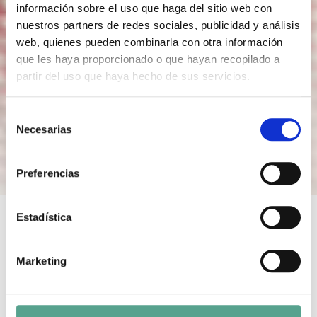
información sobre el uso que haga del sitio web con
nuestros partners de redes sociales, publicidad y análisis
web, quienes pueden combinarla con otra información
que les haya proporcionado o que hayan recopilado a
partir del uso que haya hecho de sus servicios.
S
Necesarias
e
l
e
Preferencias
c
c
i
Estadística
ó
n
DUMMIE THE MUMMY
Marketing
d
e
Duration: 77
Year of Production: 2014
c