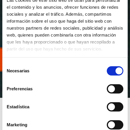
Las cookies de este sitio web se usan para personalizar
el contenido y los anuncios, ofrecer funciones de redes
sociales y analizar el tráfico. Además, compartimos
información sobre el uso que haga del sitio web con
nuestros partners de redes sociales, publicidad y análisis
web, quienes pueden combinarla con otra información
que les haya proporcionado o que hayan recopilado a
partir del uso que haya hecho de sus servicios.
S
Necesarias
e
l
e
Preferencias
c
c
i
Estadística
ó
n
VULNERABLES
Marketing
d