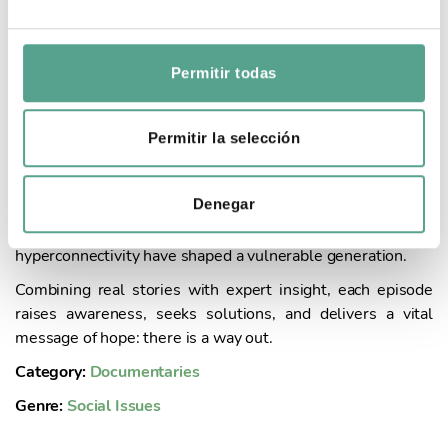
e
Duration: 3x52'
Year of Production: 2026
c
o
Permitir todas
Vulnerables is a powerful documentary series that delves
n
into the alarming rise of mental health issues among
s
adolescents and young adults.
e
Permitir la selección
Through raw and intimate testimonies, it explores the
n
challenges of body image, emotional pain, experiences of
t
Denegar
abuse, and the risks faced by vulnerable teenagers,
i
revealing how social media, smartphones, and
m
hyperconnectivity have shaped a vulnerable generation.
i
e
Combining real stories with expert insight, each episode
n
raises awareness, seeks solutions, and delivers a vital
t
message of hope: there is a way out.
o
Category:
Documentaries
Genre:
Social Issues