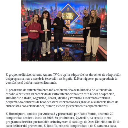
El grupo mediático rumano Antena TV Group ha adquirido los derechos de adaptación
del programa más visto de la televisión en España, El Hormiguero, para producir la
versión local del formato en Rumanía.
El programa de entretenimiento más emblemático de la historia de la televisión
española refuerza su recorrido de éxito internacional con esta nueva adaptación,
sumándose a Italia, Argentina, Brasil, México y Portugal. El formato continúa
despertando el interés de broadcasters internacionales gracias a su mezcla única de
entrevistas con celebridades, humor, ciencia y experimentos espectaculares.
El Hormiguero, emitido por Antena 3 y presentado por Pablo Motos, acumula 20
temporadas desde su inicio en 2006. Su productora, 7yAcción, ha creado otros
programas de éxito que también se incluyen en el catálogo de Onza Distribution. Es el
caso de líder del prime time, El Desafío, con seis temporadas; o de El camino a casa,