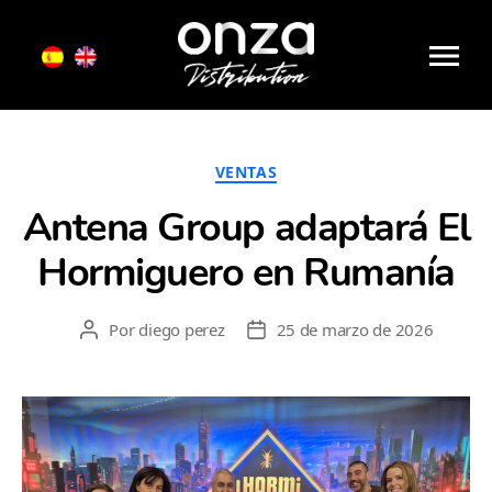
Etiqueta:
Antena TV
Onza
Distribution
Categorías
VENTAS
Antena Group adaptará El
Hormiguero en Rumanía
Por
diego perez
25 de marzo de 2026
Autor
Fecha
de
de
la
la
entrada
entrada