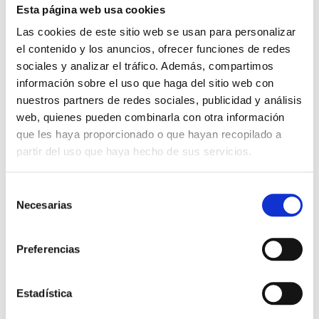
Esta página web usa cookies
Las cookies de este sitio web se usan para personalizar
el contenido y los anuncios, ofrecer funciones de redes
Onza TV
sociales y analizar el tráfico. Además, compartimos
Política de privacidad
información sobre el uso que haga del sitio web con
Política de Cookies
nuestros partners de redes sociales, publicidad y análisis
Aviso legal
web, quienes pueden combinarla con otra información
que les haya proporcionado o que hayan recopilado a
partir del uso que haya hecho de sus servicios.
Buscar
S
Necesarias
Buscar
e
l
e
Preferencias
Archivos
c
c
marzo 2026
i
Estadística
ó
septiembre 2025