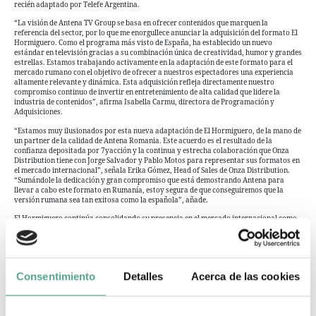
recién adaptado por Telefe Argentina.
“La visión de Antena TV Group se basa en ofrecer contenidos que marquen la
referencia del sector, por lo que me enorgullece anunciar la adquisición del formato El
Hormiguero. Como el programa más visto de España, ha establecido un nuevo
estándar en televisión gracias a su combinación única de creatividad, humor y grandes
estrellas. Estamos trabajando activamente en la adaptación de este formato para el
mercado rumano con el objetivo de ofrecer a nuestros espectadores una experiencia
altamente relevante y dinámica. Esta adquisición refleja directamente nuestro
compromiso continuo de invertir en entretenimiento de alta calidad que lidere la
industria de contenidos”, afirma Isabella Carmu, directora de Programación y
Adquisiciones.
“Estamos muy ilusionados por esta nueva adaptación de El Hormiguero, de la mano de
un partner de la calidad de Antena Romania. Este acuerdo es el resultado de la
confianza depositada por 7yacción y la continua y estrecha colaboración que Onza
Distribution tiene con Jorge Salvador y Pablo Motos para representar sus formatos en
el mercado internacional”, señala Erika Gómez, Head of Sales de Onza Distribution.
“Sumándole la dedicación y gran compromiso que está demostrando Antena para
llevar a cabo este formato en Rumanía, estoy segura de que conseguiremos que la
versión rumana sea tan exitosa como la española”, añade.
El Hormiguero continúa consolidando su presencia en el mercado internacional como
uno de los formatos más exportados y reconocidos en la televisión española.
Consentimiento
Detalles
Acerca de las cookies
adaptacion
,
Antena TV
,
El Hormiguero
,
Formato
,
Etiquetas
Onza Distribution
,
Romania
,
Rumania