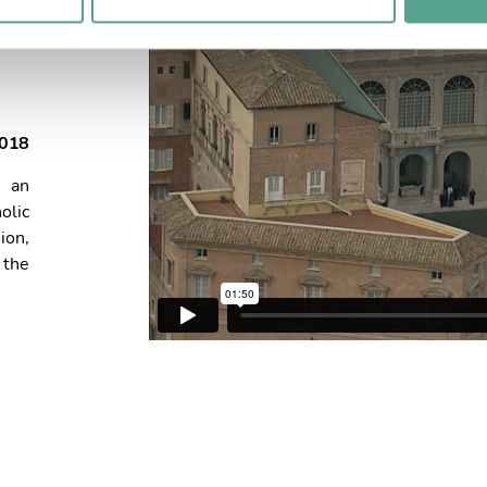
E
2018
 an
olic
ion,
 the