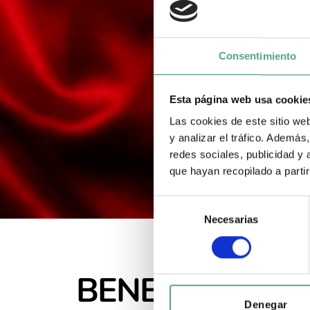
Consentimiento
Esta página web usa cookie
Las cookies de este sitio we
y analizar el tráfico. Ademá
redes sociales, publicidad y
que hayan recopilado a parti
S
Necesarias
e
l
e
c
BENEDICT XVI: 
c
i
Denegar