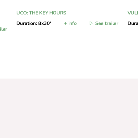
UCO: THE KEY HOURS
VUL
Duration: 8x30'
+ info
See trailer
Dura
iler