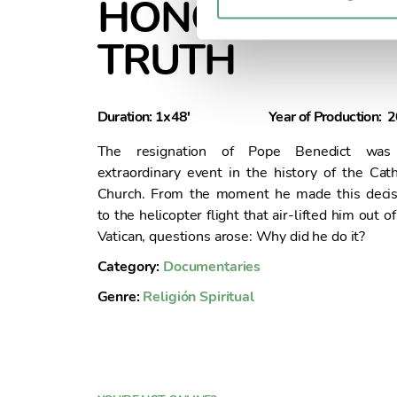
HONOR OF TH
ó
n
TRUTH
d
e
c
Duration: 1x48'
Year of Production: 
o
n
The resignation of Pope Benedict was
s
extraordinary event in the history of the Cath
e
Church. From the moment he made this decis
n
to the helicopter flight that air-lifted him out of
t
Vatican, questions arose: Why did he do it?
i
Category:
Documentaries
m
i
Genre:
Religión
Spiritual
e
n
t
o