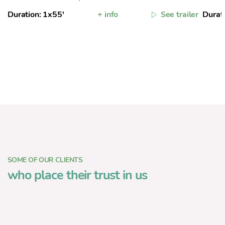
Duration: 1x55'
+ info
See trailer
Durat
SOME OF OUR CLIENTS
who place their trust in us