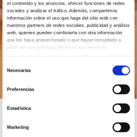
el contenido y los anuncios, ofrecer funciones de redes
sociales y analizar el tráfico. Además, compartimos
información sobre el uso que haga del sitio web con
nuestros partners de redes sociales, publicidad y análisis
web, quienes pueden combinarla con otra información
que les haya proporcionado o que hayan recopilado a
partir del uso que haya hecho de sus servicios.
S
Necesarias
e
l
e
Preferencias
c
c
i
Estadística
ó
n
GUARDIANS OF
Marketing
d
HISTORY