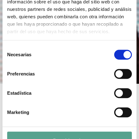
información sobre el uso que haga del sitio web con
nuestros partners de redes sociales, publicidad y análisis
web, quienes pueden combinarla con otra información
que les haya proporcionado o que hayan recopilado a
partir del uso que haya hecho de sus servicios.
S
Necesarias
e
l
e
Preferencias
c
c
i
Estadística
ó
n
CLOSED-UP MAGIC
Marketing
d
e
Duration: 1 x 90´
Year of Production: 2018
c
o