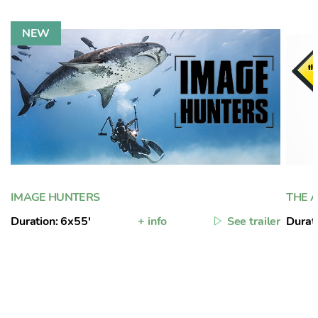
IMAGE HUNTERS
THE A
Duration: 6x55'
+ info
See trailer
Durat