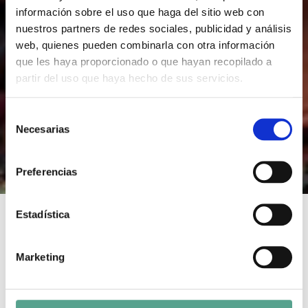
información sobre el uso que haga del sitio web con
nuestros partners de redes sociales, publicidad y análisis
web, quienes pueden combinarla con otra información
que les haya proporcionado o que hayan recopilado a
partir del uso que haya hecho de sus servicios.
S
Necesarias
e
l
e
Preferencias
c
c
i
Estadística
ó
n
HISPANIA
Marketing
d
e
Duration: 20 x 72'
Year of Production: 2010
c