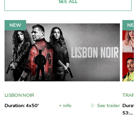
SEE ALL
LISBON NOIR
TRAFF
Duration: 4x50'
+ info
See trailer
Durati
S3:...