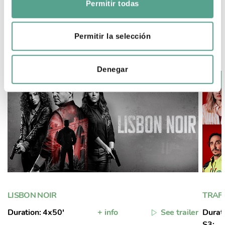
Permitir todas
n
s
e
Permitir la selección
SEE ALL
n
t
Denegar
i
m
i
e
n
t
o
LISBON NOIR
TRAFF
Duration: 4x50'
+ info
See trailer
Durati
S3:...