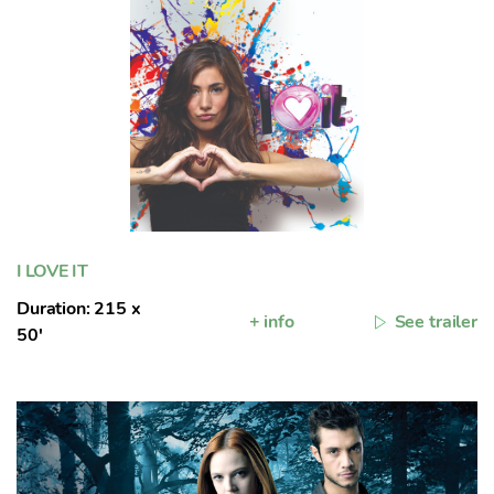
I LOVE IT
Duration: 215 x
+ info
See trailer
50'