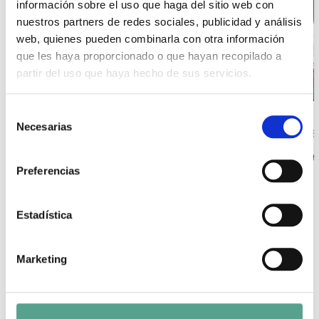
información sobre el uso que haga del sitio web con
nuestros partners de redes sociales, publicidad y análisis
web, quienes pueden combinarla con otra información
que les haya proporcionado o que hayan recopilado a
partir del uso que haya hecho de sus servicios.
S
Necesarias
e
THE OTHER MOTHER
I GIV
l
Duration: 100x50'
+ info
See trailer
Durat
e
Preferencias
c
c
i
Estadística
ó
n
Marketing
d
e
FEATURED CONTENT ON
c
Fiction
o