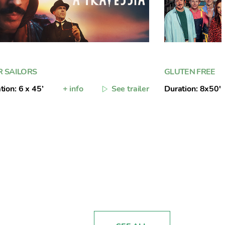
R SAILORS
GLUTEN FREE
tion: 6 x 45’
+ info
See trailer
Duration: 8x50'