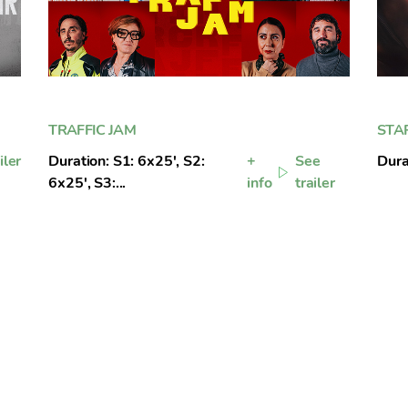
TRAFFIC JAM
STA
iler
Duration: S1: 6x25', S2:
+
See
Dura
6x25', S3:...
info
trailer