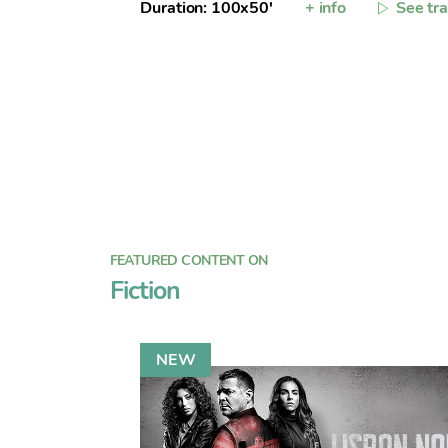
Duration: 100x50'
+ info
See tra
t
i
m
i
e
n
t
o
FEATURED CONTENT ON
Fiction