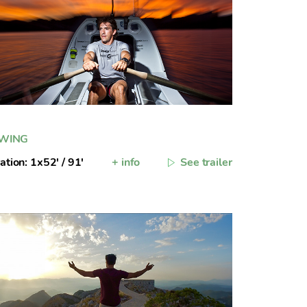
WING
ation: 1x52' / 91'
+ info
See trailer