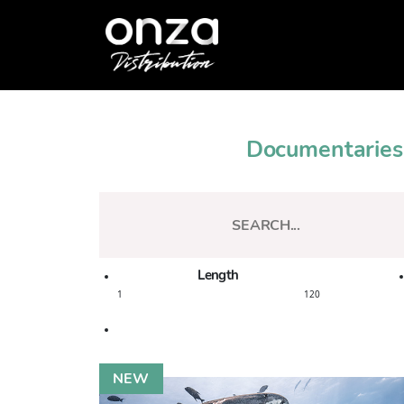
Onza
Distribution
Documentaries
Length
1
120