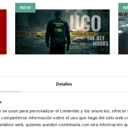
UCO: THE KEY HOURS
VUL
Duration: 8x30'
+ info
See trailer
Dura
Detalles
iler
s
b se usan para personalizar el contenido y los anuncios, ofrecer
s, compartimos información sobre el uso que haga del sitio web 
 análisis web, quienes pueden combinarla con otra información q