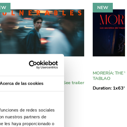
NERABLES
MORERÍA: THE 
TABLAO
tion: 3x52'
+ info
See trailer
Acerca de las cookies
Duration: 1x63'
 funciones de redes sociales
con nuestros partners de
ue les haya proporcionado o