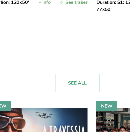
tion: 120x50'
+ info
See trailer
Duration: S1: 12
77x50'
SEE ALL