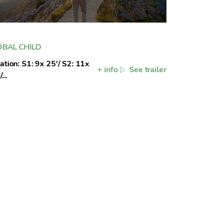
OBAL CHILD
ation: S1: 9x 25'/ S2: 11x
+ info
See trailer
...