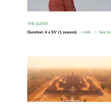
THE QUEST
Duration: 4 x 55' (1 season)
+ info
See tra