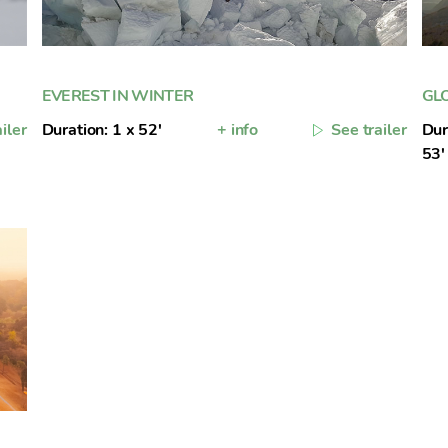
EVEREST IN WINTER
GL
iler
Duration: 1 x 52'
+ info
See trailer
Dur
53' /