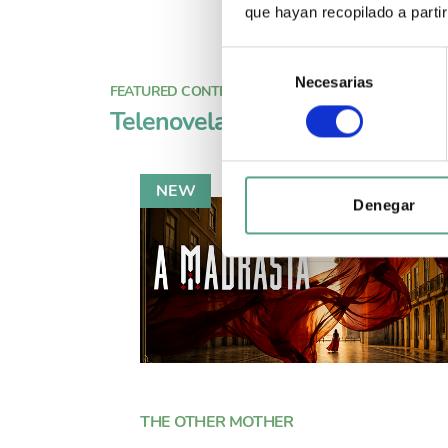
que hayan recopilado a parti
S
Necesarias
e
FEATURED CONTENT ON
l
Telenovelas
e
c
c
i
Denegar
ó
n
d
e
c
o
n
s
e
THE OTHER MOTHER
n