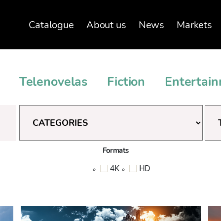
Catalogue
About us
News
Markets
Telenovelas
Fiction
Entertai
Categories
Gen
Formats
4K
HD